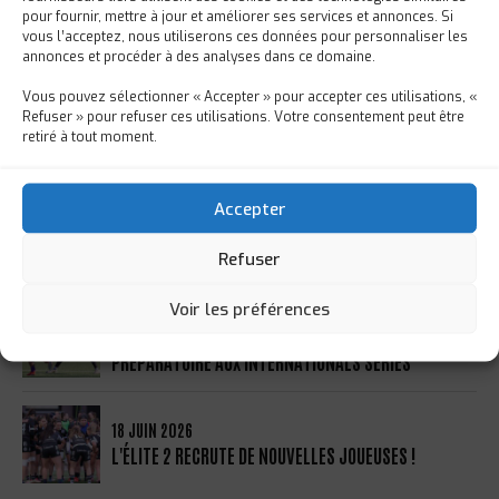
pour fournir, mettre à jour et améliorer ses services et annonces. Si
LES POULES DE LA SAISON 2026/2027 SONT
vous l’acceptez, nous utiliserons ces données pour personnaliser les
OFFICIELLES
annonces et procéder à des analyses dans ce domaine.
Vous pouvez sélectionner « Accepter » pour accepter ces utilisations, «
25 JUIN 2026
Refuser » pour refuser ces utilisations. Votre consentement peut être
UNE NOUVELLE ÉTAPE DANS L’ASCENSION DE
retiré à tout moment.
LOUANE PICHON !
23 JUIN 2026
Accepter
LES MOINS DE 12 ANS EN VOYAGE DE FIN
D'ANNÉE
Refuser
Voir les préférences
19 JUIN 2026
RÉMI BORIE SÉLECTIONNÉ POUR LE STAGE
PRÉPARATOIRE AUX INTERNATIONALS SERIES
18 JUIN 2026
L'ÉLITE 2 RECRUTE DE NOUVELLES JOUEUSES !