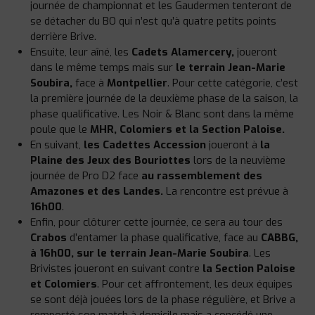
journée de championnat et les Gaudermen tenteront de
se détacher du BO qui n’est qu’à quatre petits points
derrière Brive.
Ensuite, leur aîné, les
Cadets Alamercery,
joueront
dans le même temps mais sur
le terrain Jean-Marie
Soubira,
face à
Montpellier
. Pour cette catégorie, c’est
la première journée de la deuxième phase de la saison, la
phase qualificative. Les Noir & Blanc sont dans la même
poule que le
MHR, Colomiers et la Section Paloise.
En suivant,
les Cadettes Accession
joueront à
la
Plaine des Jeux des Bouriottes
lors de la neuvième
journée de Pro D2 face
au rassemblement des
Amazones et des Landes.
La rencontre est prévue à
16h00
.
Enfin, pour clôturer cette journée, ce sera au tour des
Crabos
d’entamer la phase qualificative, face au
CABBG,
à 16h00, sur le terrain Jean-Marie Soubira
. Les
Brivistes joueront en suivant contre
la Section Paloise
et Colomiers
. Pour cet affrontement, les deux équipes
se sont déjà jouées lors de la phase régulière, et Brive a
remporté son match à domicile mais a concédé une