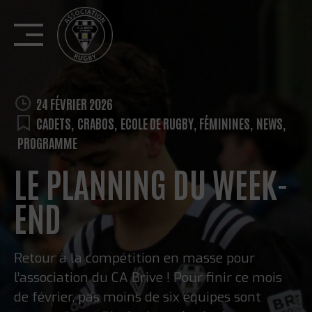
Skip
to
content
24 FÉVRIER 2026
CADETS
,
CRABOS
,
ECOLE DE RUGBY
,
FÉMININES
,
NEWS
,
PROGRAMME
LE PLANNING DU WEEK-
END
Retour à la compétition en masse pour
l’association du CA Brive ! Pour finir ce mois
de février, pas moins de six équipes sont