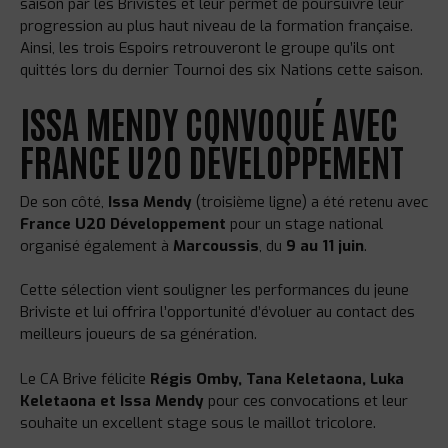
saison par les Brivistes et leur permet de poursuivre leur
progression au plus haut niveau de la formation française.
Ainsi, les trois Espoirs retrouveront le groupe qu’ils ont
quittés lors du dernier Tournoi des six Nations cette saison.
ISSA MENDY CONVOQUÉ AVEC
FRANCE U20 DÉVELOPPEMENT
De son côté,
Issa Mendy
(troisième ligne) a été retenu avec
France U20 Développement
pour un stage national
organisé également à
Marcoussis
, du
9 au 11 juin
.
Cette sélection vient souligner les performances du jeune
Briviste et lui offrira l’opportunité d’évoluer au contact des
meilleurs joueurs de sa génération.
Le CA Brive félicite
Régis Omby, Tana Keletaona, Luka
Keletaona et Issa Mendy
pour ces convocations et leur
souhaite un excellent stage sous le maillot tricolore.