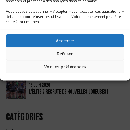
annonces et procéder à des analyses dans ce domaine.
UNE NOUVELLE ÉTAPE DANS L’ASCENSION DE
LOUANE PICHON !
Vous pouvez sélectionner « Accepter » pour accepter ces utilisations, «
Refuser » pour refuser ces utilisations. Votre consentement peut être
retiré à tout moment.
23 JUIN 2026
LES MOINS DE 12 ANS EN VOYAGE DE FIN
D'ANNÉE
Accepter
Refuser
19 JUIN 2026
RÉMI BORIE SÉLECTIONNÉ POUR LE STAGE
PRÉPARATOIRE AUX INTERNATIONALS SERIES
Voir les préférences
18 JUIN 2026
L'ÉLITE 2 RECRUTE DE NOUVELLES JOUEUSES !
CATÉGORIES