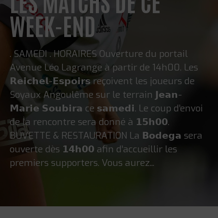
LES MATCHS DE CE
WEEK-END
. SAMEDI . HORAIRES Ouverture du portail
Avenue Léo Lagrange à partir de 14h00. Les
𝗥𝗲𝗶𝗰𝗵𝗲𝗹-𝗘𝘀𝗽𝗼𝗶𝗿𝘀 reçoivent les joueurs de
Soyaux Angoulême sur le terrain 𝗝𝗲𝗮𝗻-
𝗠𝗮𝗿𝗶𝗲 𝗦𝗼𝘂𝗯𝗶𝗿𝗮 ce 𝘀𝗮𝗺𝗲𝗱𝗶. Le coup d’envoi
de la rencontre sera donné à 𝟭𝟱𝗵𝟬𝟬.
BUVETTE & RESTAURATION La 𝗕𝗼𝗱𝗲𝗴𝗮 sera
ouverte dès 𝟭𝟰𝗵𝟬𝟬 afin d’accueillir les
premiers supporters. Vous aurez...