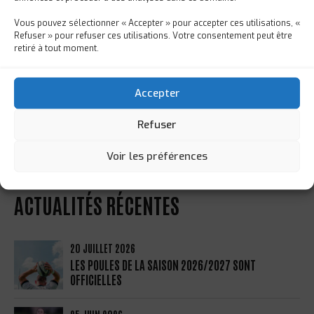
L’ARTICLE
Next
SELECTION : Le Festival des 6
Vous pouvez sélectionner « Accepter » pour accepter ces utilisations, «
Nations s’achève brillamment
Refuser » pour refuser ces utilisations. Votre consentement peut être
retiré à tout moment.
pour nos brivistes !
Accepter
Refuser
Rechercher :
Voir les préférences
ACTUALITÉS RÉCENTES
20 JUILLET 2026
LES POULES DE LA SAISON 2026/2027 SONT
OFFICIELLES