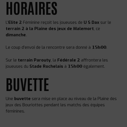
HORAIRES
L’
Elite 2
Féminine reçoit les joueuses de
U S Dax
sur le
terrain 2 à la Plaine des jeux de Malemort
, ce
dimanche
.
Le coup d’envoi de la rencontre sera donné à 𝟭𝟱𝗵𝟬𝟬.
Sur le
terrain Parouty
, la
Fédérale 2
affrontera les
joueuses du
Stade Rochelais
à 𝟭𝟱𝗵𝟬𝟬 également.
BUVETTE
Une
buvette
sera mise en place au niveau de la Plaine des
jeux des Bouriottes pendant les matchs des équipes
féminines.