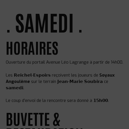
. SAMEDI .
HORAIRES
Ouverture du portail Avenue Léo Lagrange à partir de 14h00.
Les 𝗥𝗲𝗶𝗰𝗵𝗲𝗹-𝗘𝘀𝗽𝗼𝗶𝗿𝘀 reçoivent les joueurs de
Soyaux
Angoulême
sur le terrain 𝗝𝗲𝗮𝗻-𝗠𝗮𝗿𝗶𝗲 𝗦𝗼𝘂𝗯𝗶𝗿𝗮 ce
𝘀𝗮𝗺𝗲𝗱𝗶.
Le coup d’envoi de la rencontre sera donné à 𝟭𝟱𝗵𝟬𝟬.
BUVETTE &