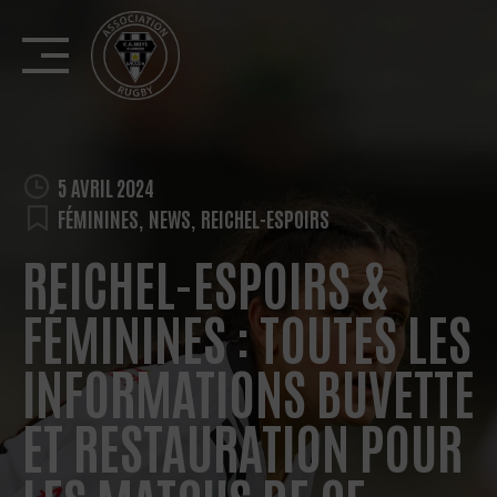
Skip
to
content
5 AVRIL 2024
FÉMININES
,
NEWS
,
REICHEL-ESPOIRS
REICHEL-ESPOIRS &
FÉMININES : TOUTES LES
INFORMATIONS BUVETTE
ET RESTAURATION POUR