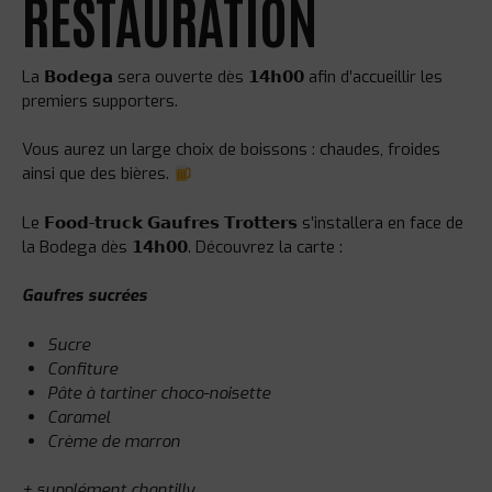
RESTAURATION
La 𝗕𝗼𝗱𝗲𝗴𝗮 sera ouverte dès 𝟭𝟰𝗵𝟬𝟬 afin d’accueillir les
premiers supporters.
Vous aurez un large choix de boissons : chaudes, froides
ainsi que des bières.
Le 𝗙𝗼𝗼𝗱-𝘁𝗿𝘂𝗰𝗸 𝗚𝗮𝘂𝗳𝗿𝗲𝘀 𝗧𝗿𝗼𝘁𝘁𝗲𝗿𝘀 s’installera en face de
la Bodega dès 𝟭𝟰𝗵𝟬𝟬. Découvrez la carte :
Gaufres sucrées
Sucre
Confiture
Pâte à tartiner choco-noisette
Caramel
Crème de marron
+ supplément chantilly