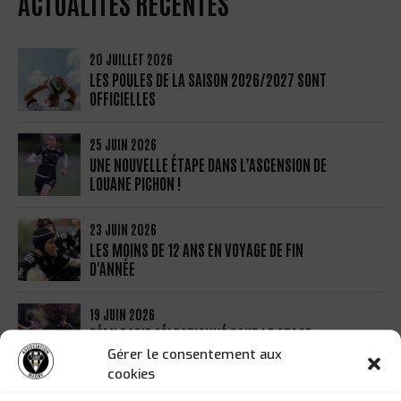
ACTUALITÉS RÉCENTES
20 JUILLET 2026
LES POULES DE LA SAISON 2026/2027 SONT
OFFICIELLES
25 JUIN 2026
UNE NOUVELLE ÉTAPE DANS L’ASCENSION DE
LOUANE PICHON !
23 JUIN 2026
LES MOINS DE 12 ANS EN VOYAGE DE FIN
D'ANNÉE
19 JUIN 2026
RÉMI BORIE SÉLECTIONNÉ POUR LE STAGE
PRÉPARATOIRE AUX INTERNATIONALS SERIES
Gérer le consentement aux
cookies