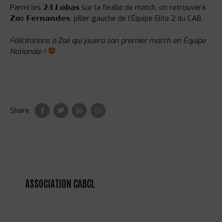
Parmi les 𝟮𝟯 𝙇𝙤𝙗𝙖𝙨 sur la feuille de match, on retrouvera
𝗭𝗼é 𝗙𝗲𝗿𝗻𝗮𝗻𝗱𝗲𝘀, pilier gauche de l’Équipe Elite 2 du CAB.
Félicitations à Zoé qui jouera son premier match en Équipe
Nationale !
Share
ASSOCIATION CABCL