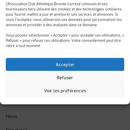
18 JUIN 2026
L'Association Club Athlétique Briviste Corrèze Limousin et ses
L'ÉLITE 2 RECRUTE DE NOUVELLES JOUEUSES !
fournisseurs tiers utilisent des cookies et des technologies similaires
pour fournir, mettre à jour et améliorer ses services et annonces. Si
vous l’acceptez, nous utiliserons ces données pour personnaliser les
annonces et procéder à des analyses dans ce domaine.
CATÉGORIES
Vous pouvez sélectionner « Accepter » pour accepter ces utilisations, «
Refuser » pour refuser ces utilisations. Votre consentement peut être
retiré à tout moment.
Cadets
Communiqué
Accepter
Crabos
Refuser
Ecole de Rugby
Voir les préférences
Féminines
News