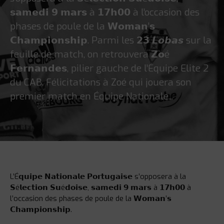
𝘀𝗮𝗺𝗲𝗱𝗶 𝟵 𝗺𝗮𝗿𝘀 à 𝟭𝟳𝗵𝟬𝟬 à l’occasion des
phases de poule de la 𝗪𝗼𝗺𝗮𝗻’𝘀
𝗖𝗵𝗮𝗺𝗽𝗶𝗼𝗻𝘀𝗵𝗶𝗽. Parmi les 𝟮𝟯 𝙇𝙤𝙗𝙖𝙨 sur la
feuille de match, on retrouvera 𝗭𝗼é
𝗙𝗲𝗿𝗻𝗮𝗻𝗱𝗲𝘀, pilier gauche de l’Équipe Elite 2
du CAB. Félicitations à Zoé qui jouera son
premier match en Équipe Nationale...
L’É𝗾𝘂𝗶𝗽𝗲 𝗡𝗮𝘁𝗶𝗼𝗻𝗮𝗹𝗲 𝗣𝗼𝗿𝘁𝘂𝗴𝗮𝗶𝘀𝗲 s’opposera à la
𝗦é𝗹𝗲𝗰𝘁𝗶𝗼𝗻 𝗦𝘂é𝗱𝗼𝗶𝘀𝗲, 𝘀𝗮𝗺𝗲𝗱𝗶 𝟵 𝗺𝗮𝗿𝘀 à 𝟭𝟳𝗵𝟬𝟬 à
l’occasion des phases de poule de la 𝗪𝗼𝗺𝗮𝗻’𝘀
𝗖𝗵𝗮𝗺𝗽𝗶𝗼𝗻𝘀𝗵𝗶𝗽.