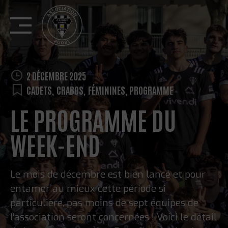
Skip
to
content
2 DÉCEMBRE 2025
CADETS
,
CRABOS
,
FÉMININES
,
PROGRAMME
LE PROGRAMME DU
WEEK-END
Le mois de décembre est bien lancé et pour
entamer au mieux cette période si
particulière, pas moins de sept équipes de
l’association seront concernées ! Voici le détail