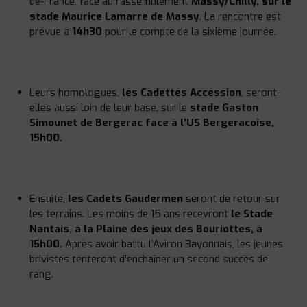
de-France, face au rassemblement
Massy/Chilly, sur le
stade Maurice Lamarre de Massy
. La rencontre est
prévue à
14h30
pour le compte de la sixième journée.
Leurs homologues,
les Cadettes Accession
, seront-
elles aussi loin de leur base, sur le
stade Gaston
Simounet de Bergerac face à l’US Bergeracoise,
15h00.
Ensuite,
les Cadets Gaudermen
seront de retour sur
les terrains. Les moins de 15 ans recevront
le Stade
Nantais, à la Plaine des jeux des Bouriottes, à
15h00.
Après avoir battu l’Aviron Bayonnais, les jeunes
brivistes tenteront d’enchaîner un second succès de
rang.