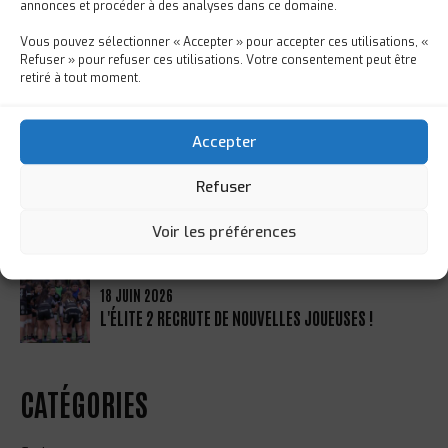
annonces et procéder à des analyses dans ce domaine.
UNE NOUVELLE ÉTAPE DANS L’ASCENSION DE
LOUANE PICHON !
Vous pouvez sélectionner « Accepter » pour accepter ces utilisations, «
Refuser » pour refuser ces utilisations. Votre consentement peut être
retiré à tout moment.
23 JUIN 2026
LES MOINS DE 12 ANS EN VOYAGE DE FIN
D'ANNÉE
Accepter
Refuser
19 JUIN 2026
RÉMI BORIE SÉLECTIONNÉ POUR LE STAGE
Voir les préférences
PRÉPARATOIRE AUX INTERNATIONALS SERIES
18 JUIN 2026
L'ÉLITE 2 RECRUTE DE NOUVELLES JOUEUSES !
CATÉGORIES