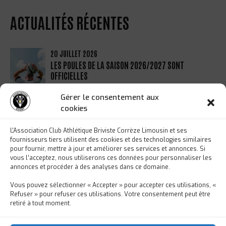
ACTUALITÉS RÉCENTES
20 JUILLET 2026
LES POULES DE LA SAISON 2026/2027 SONT
OFFICIELLES
Gérer le consentement aux
25 JUIN 2026
cookies
UNE NOUVELLE ÉTAPE DANS L’ASCENSION DE
LOUANE PICHON !
L'Association Club Athlétique Briviste Corrèze Limousin et ses
fournisseurs tiers utilisent des cookies et des technologies similaires
23 JUIN 2026
pour fournir, mettre à jour et améliorer ses services et annonces. Si
vous l’acceptez, nous utiliserons ces données pour personnaliser les
LES MOINS DE 12 ANS EN VOYAGE DE FIN
annonces et procéder à des analyses dans ce domaine.
D'ANNÉE
Vous pouvez sélectionner « Accepter » pour accepter ces utilisations, «
Refuser » pour refuser ces utilisations. Votre consentement peut être
19 JUIN 2026
retiré à tout moment.
RÉMI BORIE SÉLECTIONNÉ POUR LE STAGE
PRÉPARATOIRE AUX INTERNATIONALS SERIES