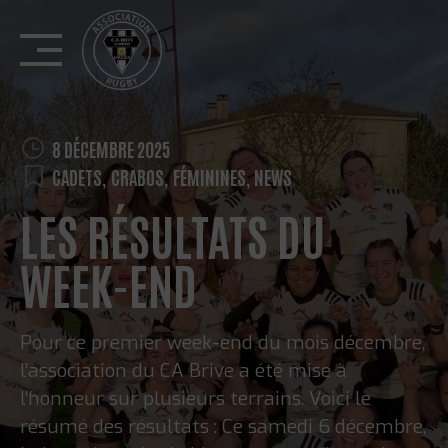
Skip
to
content
8 DÉCEMBRE 2025
CADETS
,
CRABOS
,
FÉMININES
,
NEWS
LES RÉSULTATS DU
WEEK-END
Pour ce premier week-end du mois décembre,
l’association du CA Brive a été mise à
l’honneur sur plusieurs terrains. Voici le
résumé des résultats : Ce samedi 6 décembre,