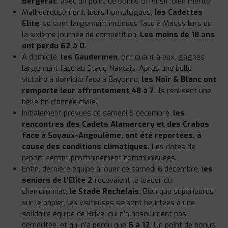
Bergerac
, avec un point de bonus offensif, bien mérité.
Malheureusement, leurs homologues,
les Cadettes
Elite
, se sont largement inclinées face à Massy lors de
la sixième journée de compétition.
Les moins de 18 ans
ont perdu 62 à 0.
À domicile,
les Gaudermen
, ont quant à eux, gagnés
largement face au Stade Nantais. Après une belle
victoire à domicile face à Bayonne,
les Noir & Blanc ont
remporté leur affrontement 48 à 7.
Ils réalisent une
belle fin d’année civile.
Initialement prévues ce samedi 6 décembre,
les
rencontres des Cadets Alamercery et des Crabos
face à Soyaux-Angoulême, ont été reportées, à
cause des conditions climatiques.
Les dates de
report seront prochainement communiquées.
Enfin, dernière équipe à jouer ce samedi 6 décembre, l
es
seniors de l’Elite 2
recevaient le leader du
championnat,
le Stade Rochelais.
Bien que supérieures
sur le papier, les visiteuses se sont heurtées à une
solidaire équipe de Brive, qui n’a absolument pas
déméritée, et qui n’a perdu que
6 à 12
. Un point de bonus