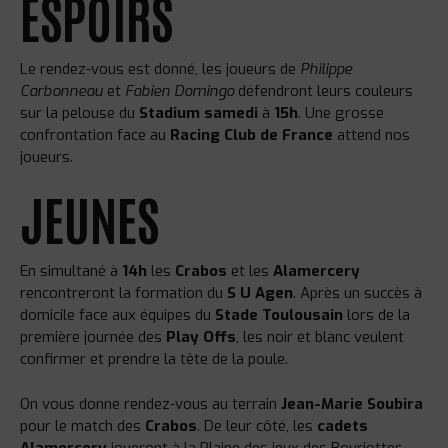
ESPOIRS
Le rendez-vous est donné, les joueurs de
Philippe
Carbonneau
et
Fabien Domingo
défendront leurs couleurs
sur la pelouse du
Stadium
samedi
à
15h
. Une grosse
confrontation face au
Racing Club de France
attend nos
joueurs.
JEUNES
En simultané à
14h
les
Crabos
et les
Alamercery
rencontreront la formation du
S U Agen
. Après un succès à
domicile face aux équipes du
Stade Toulousain
lors de la
première journée des
Play Offs
, les noir et blanc veulent
confirmer et prendre la tête de la poule.
On vous donne rendez-vous au terrain
Jean-Marie Soubira
pour le match des
Crabos
. De leur côté, les
cadets
Alamercery
joueront à la Plaine des jeux des Bouriottes