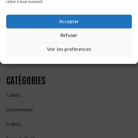
retiré à tout moment.
19 JUIN 2026
RÉMI BORIE SÉLECTIONNÉ POUR LE STAGE
Accepter
PRÉPARATOIRE AUX INTERNATIONALS SERIES
Refuser
18 JUIN 2026
Voir les préférences
L'ÉLITE 2 RECRUTE DE NOUVELLES JOUEUSES !
CATÉGORIES
Cadets
Communiqué
Crabos